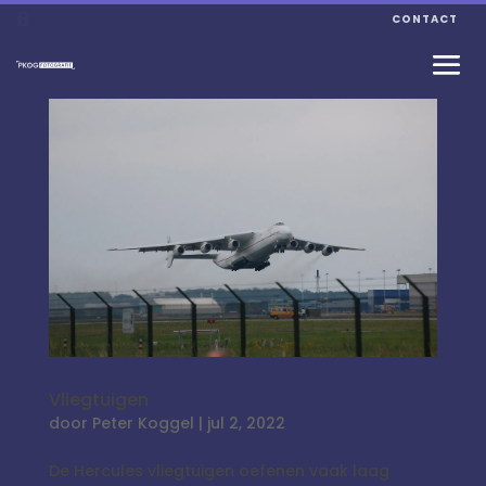
CONTACT
Vliegtuigen
door
Peter Koggel
|
jul 2, 2022
De Hercules vliegtuigen oefenen vaak laag