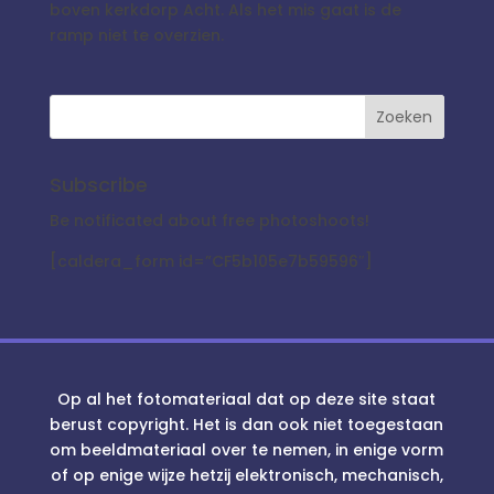
boven kerkdorp Acht. Als het mis gaat is de
ramp niet te overzien.
Subscribe
Be notificated about free photoshoots!
[caldera_form id=”CF5b105e7b59596″]
Op al het fotomateriaal dat op deze site staat
berust copyright. Het is dan ook niet toegestaan
om beeldmateriaal over te nemen, in enige vorm
of op enige wijze hetzij elektronisch, mechanisch,